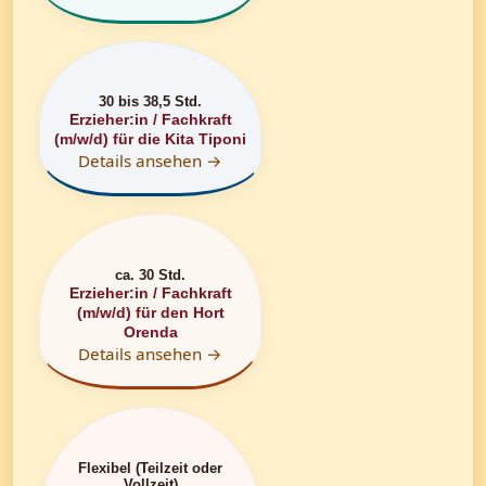
30 bis 38,5 Std.
Erzieher:in / Fachkraft
(m/w/d) für die Kita Tiponi
Details ansehen →
ca. 30 Std.
Erzieher:in / Fachkraft
(m/w/d) für den Hort
Orenda
Details ansehen →
Flexibel (Teilzeit oder
Vollzeit)